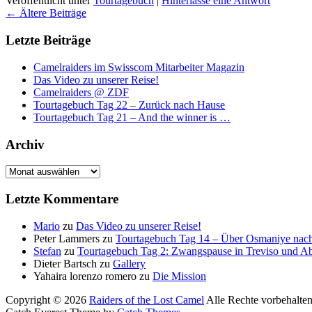
Veröffentlicht unter
Tourtagebuch
|
Hinterlasse eine Antwort
Beitragsnavigation
←
Ältere Beiträge
Letzte Beiträge
Camelraiders im Swisscom Mitarbeiter Magazin
Das Video zu unserer Reise!
Camelraiders @ ZDF
Tourtagebuch Tag 22 – Zurück nach Hause
Tourtagebuch Tag 21 – And the winner is …
Archiv
Archiv
Letzte Kommentare
Mario
zu
Das Video zu unserer Reise!
Peter Lammers
zu
Tourtagebuch Tag 14 – Über Osmaniye nach
Stefan
zu
Tourtagebuch Tag 2: Zwangspause in Treviso und Ab
Dieter Bartsch
zu
Gallery
Yahaira lorenzo romero
zu
Die Mission
Copyright © 2026
Raiders of the Lost Camel
Alle Rechte vorbehalten