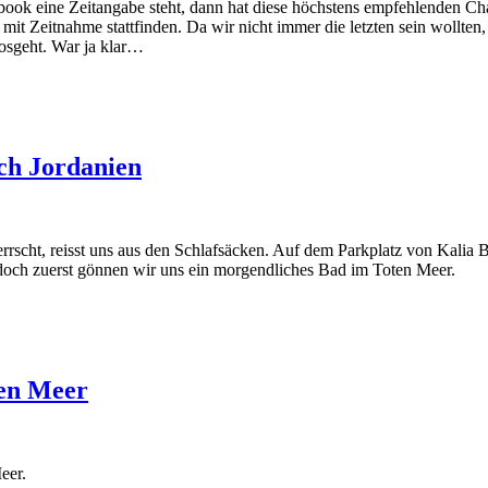
dbook eine Zeitangabe steht, dann hat diese höchstens empfehlenden Cha
it Zeitnahme stattfinden. Da wir nicht immer die letzten sein wollte
losgeht. War ja klar…
ch Jordanien
rrscht, reisst uns aus den Schlafsäcken. Auf dem Parkplatz von Kalia 
och zuerst gönnen wir uns ein morgendliches Bad im Toten Meer.
ten Meer
eer.