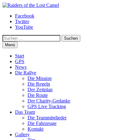
Zum
Inhalt
Facebook
springen
Raiders of the Lost Camel
Twitter
YouTube
Suchen
Menü
Start
GPS
News
Die Rallye
Die Mission
Die Regeln
Der Zeitplan
Die Route
Der Charity-Gedanke
GPS Live Tracking
Das Team
Die Teammitglieder
Die Fahrzeuge
Kontakt
Gallery