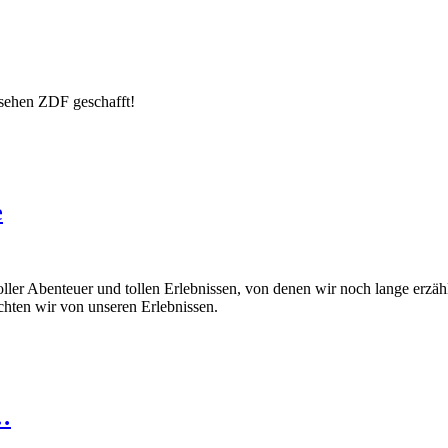
nsehen ZDF geschafft!
e
oller Abenteuer und tollen Erlebnissen, von denen wir noch lange erzä
ichten wir von unseren Erlebnissen.
…