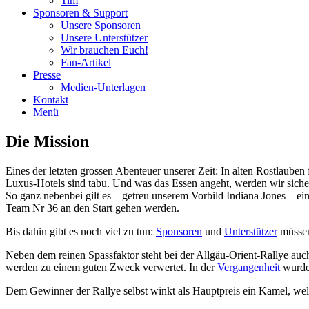
Tim
Sponsoren & Support
Unsere Sponsoren
Unsere Unterstützer
Wir brauchen Euch!
Fan-Artikel
Presse
Medien-Unterlagen
Kontakt
Menü
Die Mission
Eines der letzten grossen Abenteuer unserer Zeit: In alten Rostlaub
Luxus-Hotels sind tabu. Und was das Essen angeht, werden wir sicher a
So ganz nebenbei gilt es – getreu unserem Vorbild Indiana Jones – ei
Team Nr 36 an den Start gehen werden.
Bis dahin gibt es noch viel zu tun:
Sponsoren
und
Unterstützer
müssen
Neben dem reinen Spassfaktor steht bei der Allgäu-Orient-Rallye auc
werden zu einem guten Zweck verwertet. In der
Vergangenheit
wurden
Dem Gewinner der Rallye selbst winkt als Hauptpreis ein Kamel, welc