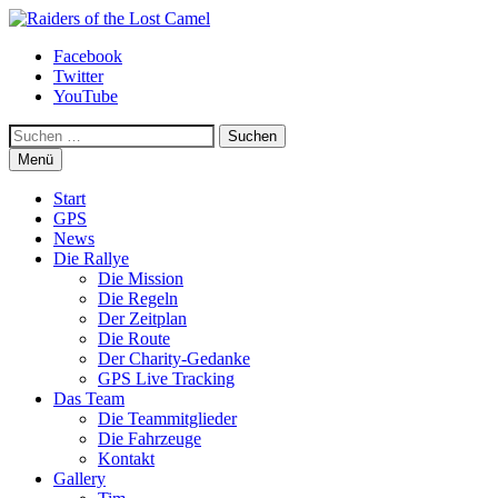
Zum
Inhalt
Raiders of the Lost Camel
Facebook
springen
Twitter
YouTube
Suchen
Menü
Start
GPS
News
Die Rallye
Die Mission
Die Regeln
Der Zeitplan
Die Route
Der Charity-Gedanke
GPS Live Tracking
Das Team
Die Teammitglieder
Die Fahrzeuge
Kontakt
Gallery