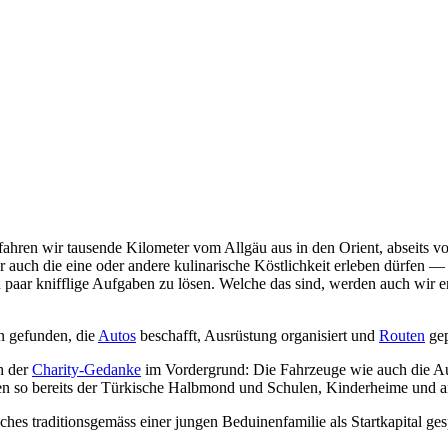
en fahren wir tausende Kilometer vom Allgäu aus in den Orient, absei
uch die eine oder andere kulinarische Köstlichkeit erleben dürfen — wi
n paar knifflige Aufgaben zu lösen. Welche das sind, werden auch wir 
 gefunden, die
Autos
beschafft, Ausrüstung organisiert und
Routen
gep
h der
Charity-Gedanke
im Vordergrund: Die Fahrzeuge wie auch die Aus
 so bereits der Türkische Halbmond und Schulen, Kinderheime und ande
hes traditionsgemäss einer jungen Beduinenfamilie als Startkapital ge