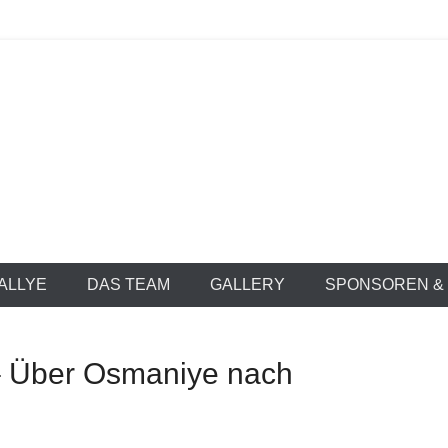
he Lost Camel
RALLYE
DAS TEAM
GALLERY
SPONSOREN &
– Über Osmaniye nach