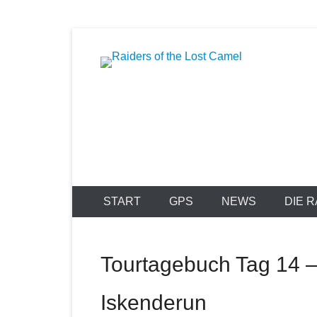
Zum
Inhalt
springen
Raiders of t
START
GPS
NEWS
DIE 
Tourtagebuch Tag 14 
Iskenderun