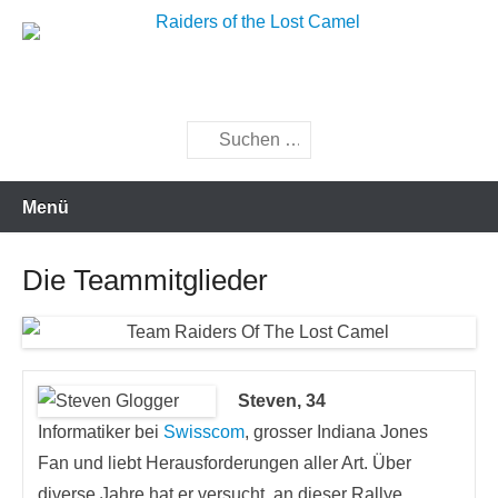
Zum
Inhalt
Raiders of the Lost Camel
springen
Suchen
Menü
Die Teammitglieder
Steven, 34
Informatiker bei
Swisscom
, grosser Indiana Jones
Fan und liebt Herausforderungen aller Art. Über
diverse Jahre hat er versucht, an dieser Rallye