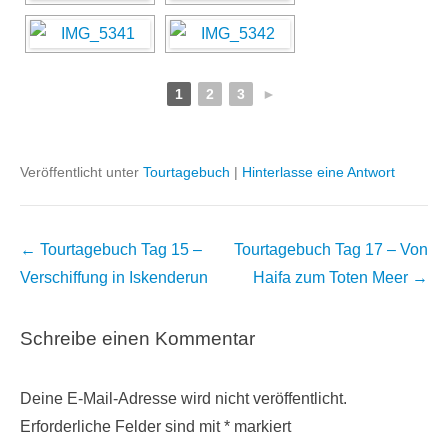
1
2
3
►
Veröffentlicht unter
Tourtagebuch
|
Hinterlasse eine Antwort
Beitragsnavigation
←
Tourtagebuch Tag 15 –
Tourtagebuch Tag 17 – Von
Verschiffung in Iskenderun
Haifa zum Toten Meer
→
Schreibe einen Kommentar
Deine E-Mail-Adresse wird nicht veröffentlicht.
Erforderliche Felder sind mit
*
markiert