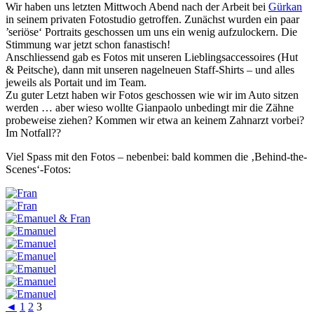
Wir haben uns letzten Mittwoch Abend nach der Arbeit bei
Gürkan
in seinem privaten Fotostudio getroffen. Zunächst wurden ein paar
’seriöse‘ Portraits geschossen um uns ein wenig aufzulockern. Die
Stimmung war jetzt schon fanastisch!
Anschliessend gab es Fotos mit unseren Lieblingsaccessoires (Hut
& Peitsche), dann mit unseren nagelneuen Staff-Shirts – und alles
jeweils als Portait und im Team.
Zu guter Letzt haben wir Fotos geschossen wie wir im Auto sitzen
werden … aber wieso wollte Gianpaolo unbedingt mir die Zähne
probeweise ziehen? Kommen wir etwa an keinem Zahnarzt vorbei?
Im Notfall??
Viel Spass mit den Fotos – nebenbei: bald kommen die ‚Behind-the-
Scenes‘-Fotos:
◄
1
2
3