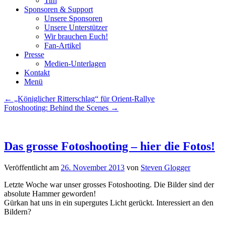
Tim
Sponsoren & Support
Unsere Sponsoren
Unsere Unterstützer
Wir brauchen Euch!
Fan-Artikel
Presse
Medien-Unterlagen
Kontakt
Menü
Beitragsnavigation
←
„Königlicher Ritterschlag“ für Orient-Rallye
Fotoshooting: Behind the Scenes
→
Das grosse Fotoshooting – hier die Fotos!
Veröffentlicht am
26. November 2013
von
Steven Glogger
Letzte Woche war unser grosses Fotoshooting. Die Bilder sind der
absolute Hammer geworden!
Gürkan hat uns in ein supergutes Licht gerückt. Interessiert an den
Bildern?