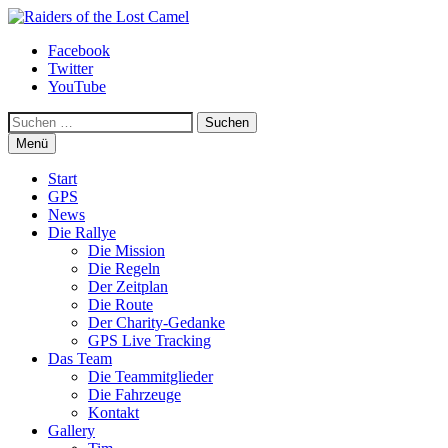
Zum
Inhalt
Raiders of the Lost Camel
Facebook
springen
Twitter
YouTube
Suchen
Menü
Start
GPS
News
Die Rallye
Die Mission
Die Regeln
Der Zeitplan
Die Route
Der Charity-Gedanke
GPS Live Tracking
Das Team
Die Teammitglieder
Die Fahrzeuge
Kontakt
Gallery