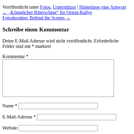
Veröffentlicht unter
Fotos
,
Unterstützer
|
Hinterlasse eine Antwort
Beitragsnavigation
←
„Königlicher Ritterschlag“ für Orient-Rallye
Fotoshooting: Behind the Scenes
→
Schreibe einen Kommentar
Deine E-Mail-Adresse wird nicht veröffentlicht.
Erforderliche
Felder sind mit
*
markiert
Kommentar
*
Name
*
E-Mail-Adresse
*
Website