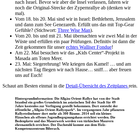
nach Israel. Bevor wir aber die Insel verlassen, fahren wir
noch die Original-Strecke der Zypernrallye ab (denken wir
mal).
Vom 18. bis 20. Mai sind wir in Israel: Bethlehem, Jerusalem
und dann zum See Genezareth. Erfüllt uns das mit Top-Gear
Gefühle? (Stichwort:
Three Wise Man
).
Vom 20. bis und mit 21. Mai übernachten wir zwei Mal in der
Wüste und erfüllen ein paar Prüfungen. Definitiv ist dann die
Zeit gekommen für unser
echtes Walliser Fondue
!
Am 22. Mai besuchen wir das „Kids Center“-Projekt in
Masada am Toten Meer.
23. Mai: Siegerehrung! Wir kriegen das Kamel! … und am
nächsten Tag fliegen wir nach Hause… sniff… aber freuen
uns auf Euch!
Schaut am Besten einmal in die
Detail-Übersicht des Zeitplanes
rein.
Hintergrundinformation: Die Allgäu-Orient-Rallye hat von der Stadt
Istanbul ein großes Grundstück im asiatischen Teil der Stadt für 49
Jahre kostenlos zur Verfügung gestellt bekommen. Dort entsteht der
öffentliche „Allgäu-Orient-Rallyepark“. Im vergangenen Jahr pflanzten
Rallyeteilnehmer dort mehr als 300 Bäume. 2014 soll ein kleines
Häuschen als offenes Jugendbegegnungshaus errichtet werden. Die
Bodenplatte und das Mauerwerk werden von türkischen Maurern
ehrenamtlich errichtet. Der Dachstuhl kommt aus dem Holz-
Kompetenzzentrum Biberach.