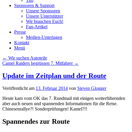
Tim
Sponsoren & Support
Unsere Sponsoren
Unsere Unterstützer
Wir brauchen Euch!
Fan-Artikel
Presse
Medien-Unterlagen
Kontakt
Menü
Beitragsnavigation
←
Wir suchen Autoteile
Camel Raiders begrüssen 7. Mitfahrer
→
Update im Zeitplan und der Route
Veröffentlicht am
13. Februar 2014
von
Steven Glogger
Heute kam vom OK das 7. Rundmail mit einigen weiterführenden
aber auch neuen und spannenden Informationen für die Reise.
Chinesenrallye?! Sonderprüfungen! Kamel?!!
Spannendes zur Route