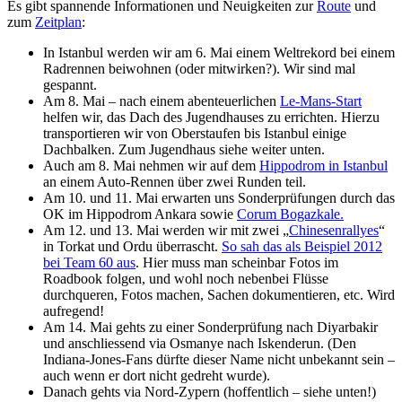
Es gibt spannende Informationen und Neuigkeiten zur
Route
und
zum
Zeitplan
:
In Istanbul werden wir am 6. Mai einem Weltrekord bei einem
Radrennen beiwohnen (oder mitwirken?). Wir sind mal
gespannt.
Am 8. Mai – nach einem abenteuerlichen
Le-Mans-Start
helfen wir, das Dach des Jugendhauses zu errichten. Hierzu
transportieren wir von Oberstaufen bis Istanbul einige
Dachbalken. Zum Jugendhaus siehe weiter unten.
Auch am 8. Mai nehmen wir auf dem
Hippodrom in Istanbul
an einem Auto-Rennen über zwei Runden teil.
Am 10. und 11. Mai erwarten uns Sonderprüfungen durch das
OK im Hippodrom Ankara sowie
Corum Bogazkale.
Am 12. und 13. Mai werden wir mit zwei „
Chinesenrallyes
“
in Torkat und Ordu überrascht.
So sah das als Beispiel 2012
bei Team 60 aus
. Hier muss man scheinbar Fotos im
Roadbook folgen, und wohl noch nebenbei Flüsse
durchqueren, Fotos machen, Sachen dokumentieren, etc. Wird
aufregend!
Am 14. Mai gehts zu einer Sonderprüfung nach Diyarbakir
und anschliessend via Osmanye nach Iskenderun. (Den
Indiana-Jones-Fans dürfte dieser Name nicht unbekannt sein –
auch wenn er dort nicht gedreht wurde).
Danach gehts via Nord-Zypern (hoffentlich – siehe unten!)