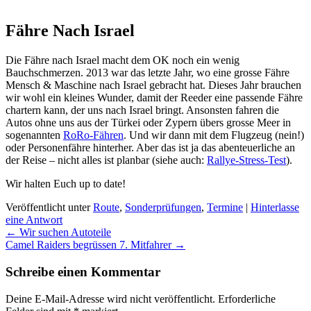
Fähre Nach Israel
Die Fähre nach Israel macht dem OK noch ein wenig
Bauchschmerzen. 2013 war das letzte Jahr, wo eine grosse Fähre
Mensch & Maschine nach Israel gebracht hat. Dieses Jahr brauchen
wir wohl ein kleines Wunder, damit der Reeder eine passende Fähre
chartern kann, der uns nach Israel bringt. Ansonsten fahren die
Autos ohne uns aus der Türkei oder Zypern übers grosse Meer in
sogenannten
RoRo-Fähren
. Und wir dann mit dem Flugzeug (nein!)
oder Personenfähre hinterher. Aber das ist ja das abenteuerliche an
der Reise – nicht alles ist planbar (siehe auch:
Rallye-Stress-Test
).
Wir halten Euch up to date!
Veröffentlicht unter
Route
,
Sonderprüfungen
,
Termine
|
Hinterlasse
eine Antwort
Beitragsnavigation
←
Wir suchen Autoteile
Camel Raiders begrüssen 7. Mitfahrer
→
Schreibe einen Kommentar
Deine E-Mail-Adresse wird nicht veröffentlicht.
Erforderliche