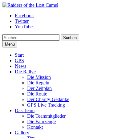
Zum
Inhalt
Raiders of the Lost Camel
Facebook
springen
Twitter
YouTube
Suchen
Menü
Start
GPS
News
Die Rallye
Die Mission
Die Regeln
Der Zeitplan
Die Route
Der Charity-Gedanke
GPS Live Tracking
Das Team
Die Teammitglieder
Die Fahrzeuge
Kontakt
Gallery