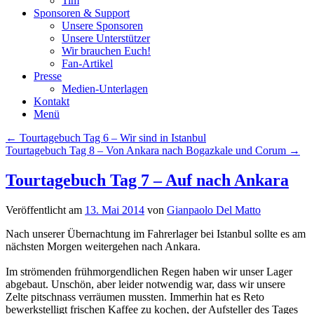
Tim
Sponsoren & Support
Unsere Sponsoren
Unsere Unterstützer
Wir brauchen Euch!
Fan-Artikel
Presse
Medien-Unterlagen
Kontakt
Menü
Beitragsnavigation
←
Tourtagebuch Tag 6 – Wir sind in Istanbul
Tourtagebuch Tag 8 – Von Ankara nach Bogazkale und Corum
→
Tourtagebuch Tag 7 – Auf nach Ankara
Veröffentlicht am
13. Mai 2014
von
Gianpaolo Del Matto
Nach unserer Übernachtung im Fahrerlager bei Istanbul sollte es am
nächsten Morgen weitergehen nach Ankara.
Im strömenden frühmorgendlichen Regen haben wir unser Lager
abgebaut. Unschön, aber leider notwendig war, dass wir unsere
Zelte pitschnass verräumen mussten. Immerhin hat es Reto
bewerkstelligt frischen Kaffee zu kochen, der Aufsteller des Tages