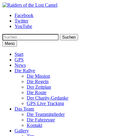
Zum
Inhalt
Raiders of the Lost Camel
Facebook
springen
Twitter
YouTube
Suchen
Menü
Start
GPS
News
Die Rallye
Die Mission
Die Regeln
Der Zeitplan
Die Route
Der Charity-Gedanke
GPS Live Tracking
Das Team
Die Teammitglieder
Die Fahrzeuge
Kontakt
Gallery