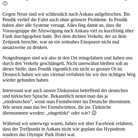
🙂
Gegen Neun sind wir schliesslich nach Ankara aufgebrochen. Bis
Pendik verlief die Fahrt auch ohne grössere Probleme. In Pendik
haben aber alle Systeme versagt. Alles fing damit an, dass die
Vorausgruppe die Abzweigung nach Ankara viel zu kurzfristig über
Funk durchgegeben hatte. Bei dem dichten Verkehr, der zu dem
Zeitpunk herschte, war an ein zeitnahes Einspuren nicht mal
ansatzweise zu denken.
Notgedrungen sind wir also in den Ort reingefahren und haben uns
durch den Verkehr geschlängelt. Nicht unerwähnt bleiben soll an
dieser Stelle, dass Pendik eigentlich ein nicht so grosser Ot ist.
Dennoch haben wir uns viermal verfahren bis wir den richtigen Weg
wieder gefunden haben.
Interessant war auch unsere Diskussion betreffend der deutschen
und türkischen Sprache. Bekanntlich nennt man das ja
„eindeutschen“, wenn man Fremdwörter ins Deutsche übernimmt.
Wie nennt man das bei Fremdwörtern, die ins Türkische
übernommen werden: „eingetürkt“ oder wie? 😉
Während wir unterwegs waren, haben wir über Facebook erfahren,
dass der Treffpunkt in Ankara nicht wie geplant das Hypodrom
sondern das Olympic Park Hotel war.