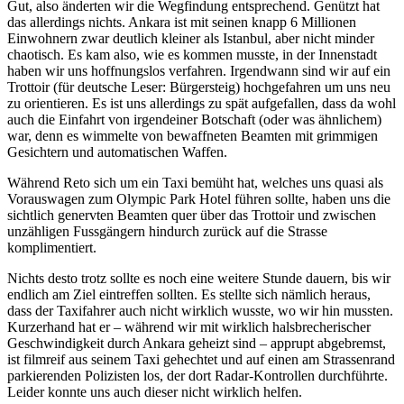
Gut, also änderten wir die Wegfindung entsprechend. Genützt hat
das allerdings nichts. Ankara ist mit seinen knapp 6 Millionen
Einwohnern zwar deutlich kleiner als Istanbul, aber nicht minder
chaotisch. Es kam also, wie es kommen musste, in der Innenstadt
haben wir uns hoffnungslos verfahren. Irgendwann sind wir auf ein
Trottoir (für deutsche Leser: Bürgersteig) hochgefahren um uns neu
zu orientieren. Es ist uns allerdings zu spät aufgefallen, dass da wohl
auch die Einfahrt von irgendeiner Botschaft (oder was ähnlichem)
war, denn es wimmelte von bewaffneten Beamten mit grimmigen
Gesichtern und automatischen Waffen.
Während Reto sich um ein Taxi bemüht hat, welches uns quasi als
Vorauswagen zum Olympic Park Hotel führen sollte, haben uns die
sichtlich genervten Beamten quer über das Trottoir und zwischen
unzähligen Fussgängern hindurch zurück auf die Strasse
komplimentiert.
Nichts desto trotz sollte es noch eine weitere Stunde dauern, bis wir
endlich am Ziel eintreffen sollten. Es stellte sich nämlich heraus,
dass der Taxifahrer auch nicht wirklich wusste, wo wir hin mussten.
Kurzerhand hat er – während wir mit wirklich halsbrecherischer
Geschwindigkeit durch Ankara geheizt sind – apprupt abgebremst,
ist filmreif aus seinem Taxi gehechtet und auf einen am Strassenrand
parkierenden Polizisten los, der dort Radar-Kontrollen durchführte.
Leider konnte uns auch dieser nicht wirklich helfen.