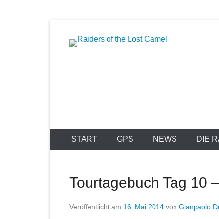
Zum
Inhalt
springen
Raiders of t
START
GPS
NEWS
DIE 
Tourtagebuch Tag 10 – 
Veröffentlicht am
16. Mai 2014
von
Gianpaolo D