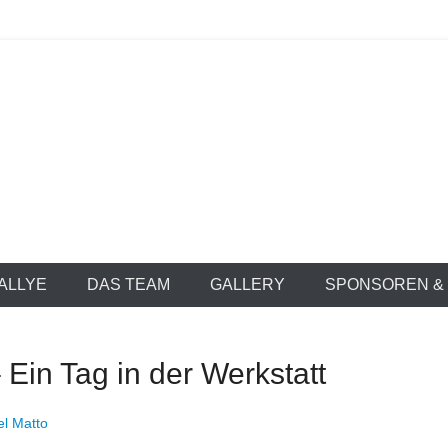
he Lost Camel
RALLYE
DAS TEAM
GALLERY
SPONSOREN &
Ein Tag in der Werkstatt
el Matto