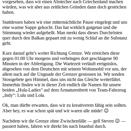
vorgesehen, dass wir einen Abstecher nach Griechenland machen
würden, was wir aber aus zeitlichen Gründen dann doch gestrichen
haben.
Stattdessen haben wir eine mitternächtliche Pause eingelegt und uns
eine warme Suppe gekocht. Das hat wirklich gutgetan und die
Stimmung wieder aufgehellt. Man merkt dass dieses Durchrösten
quer durch den Balkan gepaart mit zu wenig Schlaf an die Substanz
geht.
Kurz darauf geht’s weiter Richtung Grenze. Wir erreichen diese
gegen 01:00 Uhr morgens und verbringen dort geschlagene 90
Minuten in der Abfertigung. Die Wartezeit verläuft ereignislos,
abgesehen von dem Deutschen mit seinem Wohnmobil vor uns, der
allem nach auf die Ungnade der Grenzer gestossen ist. Wir senden
Stossgebete gen Himmel, dass uns nicht das Gleiche weiterfährt.
Immerhin finden wir in dieser Zeit endlich die Namen für unsere
beiden „Hula-Ladies“ auf dem Armaturenbrett von Team-Fahrzeug
„Indy“: Lulu und Lola.
Ok, man dürfte erwarten, dass wir zu kreativerem fähig sein sollten.
Aber hey, es war schon spät und wir waren alle müde! 😉
Nachdem wir die Grenze ohne Zwischenfälle — gell Steven 😉 —
passiert haben, fahren wir direkt bis nach Istanbul durch.