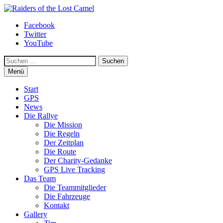
Zum
Inhalt
Raiders of the Lost Camel
Facebook
springen
Twitter
YouTube
Suchen
Menü
Start
GPS
News
Die Rallye
Die Mission
Die Regeln
Der Zeitplan
Die Route
Der Charity-Gedanke
GPS Live Tracking
Das Team
Die Teammitglieder
Die Fahrzeuge
Kontakt
Gallery