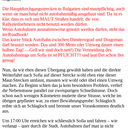
Die Hauptdurchgangsstrecken in Bulgarien sind mautpflichtig, auch
wenn sie manchmal nicht autobahnmäßig ausgebaut sind. Da ist es
klar, dass es sich um MAUT Straßen handelt, die von
Rallyeteilnehmern nicht benutzt werden dürfen.
Wenn Autobahnen ausnahmsweise genutzt werden dürfen, steht das
im Roadbook!
Das kurze Stück Autobahn zwischen Dimitrovgrad und Dragoman
darf benutzt werden. Das sind 300 Meter (der Umweg dauert einen
halben Tag! —Gell wir sind doch nett!) Die Vermeidung des
Autobahnrings um Sofia ist ist PFLICHT!!! und laut Det schon fies
genug!
Nun, da wir eben diesen Übergang gewählt haben und die direkte
Weiterfahrt nach Sofia auf dieser Strecke wohl eben eine dieser
Maut-Strecken umfasst, mussten wir wohl oder übel einen Umweg
machen. Zu Beginn schien das ja kein besonderes Problem, verlief
die Nebenstrasse parallel zur zweispurigen Schnellstrasse. Doch
schon nach wenigen Kilometern mutierte diese Strasse, welche im
übrigen gepflaster war, zu einer Bewährungsprobe: Schlagloch
reihte sich an Schlagloch und bremste unser Vorankommen deutlich
aus.
Um 17:00 Uhr erreichen wir schliesslich Sofia und fahren – wie
verlangt – quer durch die Stadt. Autobahnen darf man ja nicht