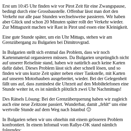
Erst um 10:45 Uhr finden wir vor Pirot Zeit für eine Zwangspause,
bedingt durch eine Grossbaustelle. Offenbar lässt man dort den
Verkehr nur alle paar Stunden wechselsweise passieren. Wir haben
aber Glück und schon 20 Minuten später rollt der Verkehr wieder.
Zur Mittagszeit machen wir Rast in Pirot und essen eine Kleinigkeit.
Eine gute Stunde später, um ein Uhr Mittags, stehen wir am
Grenzübergang zu Bulgarien bei Dimitrovgrad.
In Bulgarien stellt sich erstmal das Problem, dass wir noch
Kartenmaterial organsieren müssen. Da Bulgarien ursprünglich nicht
auf unserer Reiseliste stand, haben wir natürlich auch keine Karten
dafür dabei. Dieses Problem lässt sich aber schnell lösen, und so
finden wir uns kurze Zeit später neben einer Tankstelle, mit Karten
auf unseren Motorhauben ausgebreitet, wieder. Bei der Gelegenheit
fällt uns auf, dass zumindest die Uhrzeit auf den Mobiltelefonen eine
Stunde weiter ist, es ist nämlich plötzlich zwei Uhr Nachmittags!
Des Rätsels Lösung: Bei der Grenzüberquerung haben wir zugleich
auch eine neue Zeitzone passiert. Wunderbar, damit „fehlt“ uns eine
wertvolle Stunde auf dem Weg nach Istanbul 🙁
In Bulgarien sehen wir uns ohnehin mit einem grösseren Problem
konfrontiert. In einem Infomail vom Rallye-OK stand nämlich
folgendes: