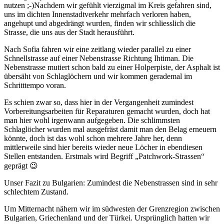
nutzen ;-)Nachdem wir gefühlt vierzigmal im Kreis gefahren sind,
uns im dichten Innenstadtverkehr mehrfach verloren haben,
angehupt und abgedrängt wurden, finden wir schliesslich die
Strasse, die uns aus der Stadt herausführt.
Nach Sofia fahren wir eine zeitlang wieder parallel zu einer
Schnellstrasse auf einer Nebenstrasse Richtung Ihtiman. Die
Nebenstrasse mutiert schon bald zu einer Holperpiste, der Asphalt ist
übersäht von Schlaglöchern und wir kommen gerademal im
Schritttempo voran.
Es schien zwar so, dass hier in der Vergangenheit zumindest
Vorbereitungsarbeiten für Reparaturen gemacht wurden, doch hat
man hier wohl irgenwann aufgegeben. Die schlimmsten
Schlaglöcher wurden mal ausgefräst damit man den Belag erneuern
könnte, doch ist das wohl schon mehrere Jahre her, denn
mittlerweile sind hier bereits wieder neue Löcher in ebendiesen
Stellen entstanden. Erstmals wird Begriff „Patchwork-Strassen“
geprägt 😉
Unser Fazit zu Bulgarien: Zumindest die Nebenstrassen sind in sehr
schlechtem Zustand.
Um Mitternacht nähern wir im südwesten der Grenzregion zwischen
Bulgarien, Griechenland und der Türkei. Ursprünglich hatten wir