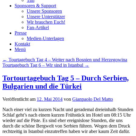
Tim
Sponsoren & Support
Unsere Sponsoren
Unsere Unterstützer
Wir brauchen Euch!
Fan-Artikel
Presse
Medien-Unterlagen
Kontakt
Menü
Beitragsnavigation
←
Tourtagebuch Tag 4 – Weiter nach Bosnien und Herzegowina
Tourtagebuch Tag 6 – Wir sind in Istanbul
→
Tortourtagebuch Tag 5 – Durch Serbien,
Bulgarien und die Türkei
Veröffentlicht am
12. Mai 2014
von
Gianpaolo Del Matto
Nach einer viel zu kurzen Nacht und gerademal dreieinhalb Stunden
Schlaf geht’s nach einem kurzen Frühstück im Hotel um 08:15 Uhr
wieder auf die Piste. Es sind eher ereignislose Stunden, die uns
durch die schöne Bergwelt von Serbien führen. Wegen dem Druck
rechtzeitig in Istanbul einzutreffen haben wir aber kaum Zeit dafür.